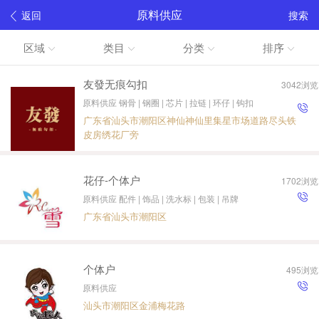
原料供应
返回
搜索
区域
类目
分类
排序
友發无痕勾扣
3042浏览
原料供应 钢骨 | 钢圈 | 芯片 | 拉链 | 环仔 | 钩扣
广东省汕头市潮阳区神仙神仙里集星市场道路尽头铁
皮房绣花厂旁
花仔-个体户
1702浏览
原料供应 配件 | 饰品 | 洗水标 | 包装 | 吊牌
广东省汕头市潮阳区
个体户
495浏览
原料供应
汕头市潮阳区金浦梅花路