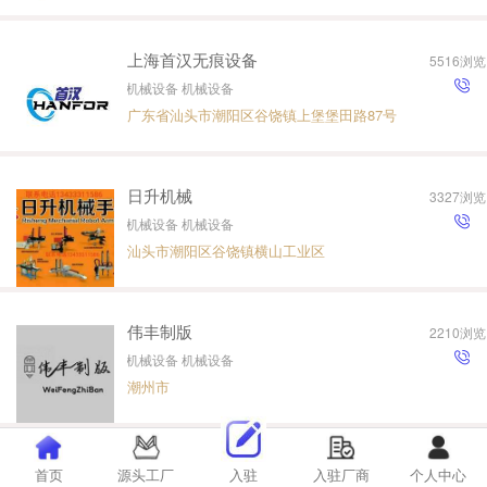
上海首汉无痕设备
5516浏览
机械设备 机械设备
广东省汕头市潮阳区谷饶镇上堡堡田路87号
日升机械
3327浏览
机械设备 机械设备
汕头市潮阳区谷饶镇横山工业区
伟丰制版
2210浏览
机械设备 机械设备
潮州市
成通针车行
1985浏览
首页
源头工厂
入驻
入驻厂商
个人中心