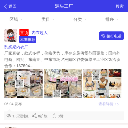
源头工厂
返回
搜索
区域
类目
分类
排序
置顶
内衣超人
拨打电话
本期推荐
韵妮妃内衣厂
厂家直销，款式多样，价格优势，库存充足供货范围覆盖：国内外
电商、网批、东南亚、中东市场📍潮阳区谷饶镇华里工业区🤝洽谈
合作：137504...
06-04 发布
查看详情 >>
1.5万浏览
0
扩散
0
赞