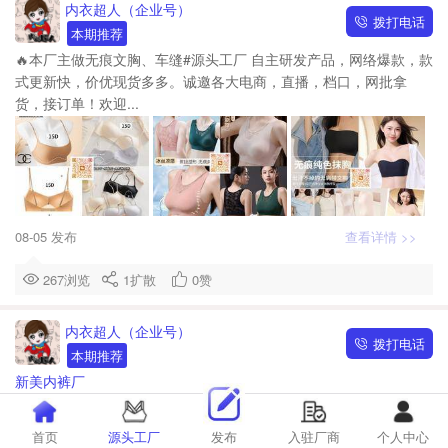
内衣超人（企业号）
拨打电话
本期推荐
🔥本厂主做无痕文胸、车缝#源头工厂 自主研发产品，网络爆款，款
式更新快，价优现货多多。诚邀各大电商，直播，档口，网批拿
货，接订单！欢迎...
08-05 发布
查看详情 >>
267浏览
1
扩散
0
赞
内衣超人（企业号）
拨打电话
本期推荐
新美内裤厂
高品质，高做工，高性价比接单电话：15992230333（同微）❗️200-
300个网络爆款 均有现货添加好友获取最新货盘笔记❗️
首页
源头工厂
发布
入驻厂商
个人中心