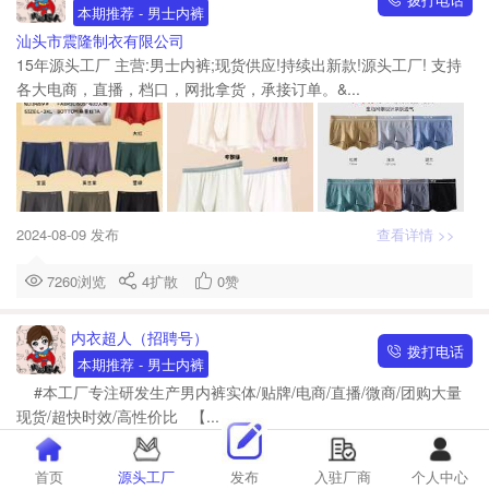
本期推荐
- 男士内裤
汕头市震隆制衣有限公司
15年源头工厂 主营:男士内裤;现货供应!持续出新款!源头工厂! 支持
各大电商，直播，档口，网批拿货，承接订单。&...
2024-08-09 发布
查看详情 >>
7260浏览
4
扩散
0
赞
内衣超人（招聘号）
拨打电话
本期推荐
- 男士内裤
#本工厂专注研发生产男内裤实体/贴牌/电商/直播/微商/团购大量
现货/超快时效/高性价比 【...
首页
源头工厂
发布
入驻厂商
个人中心