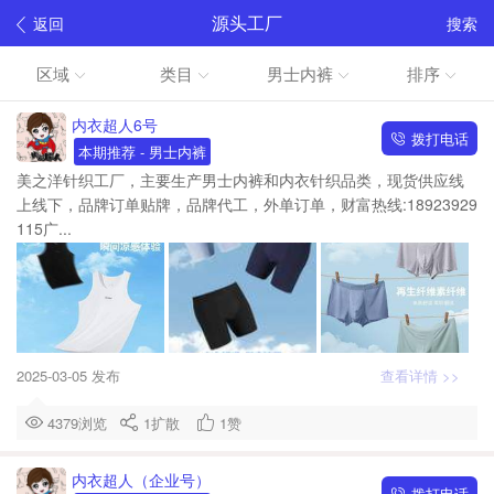
源头工厂
返回
搜索
区域
类目
男士内裤
排序
内衣超人6号
拨打电话
本期推荐
- 男士内裤
美之洋针织工厂，主要生产男士内裤和内衣针织品类，现货供应线
上线下，品牌订单贴牌，品牌代工，外单订单，财富热线:18923929
115广...
2025-03-05 发布
查看详情 >>
4379浏览
1
扩散
1
赞
内衣超人（企业号）
拨打电话