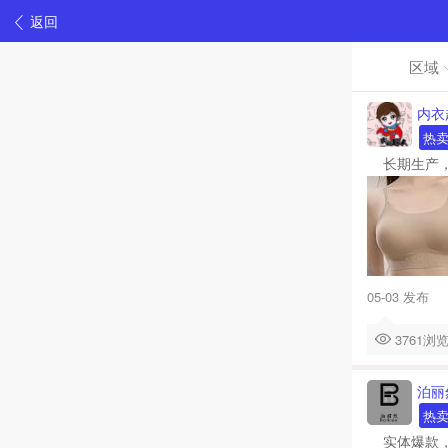
返回
区域
内衣
热
长期生产，
05-03 发布
3761
泊丽
热
实体爆款