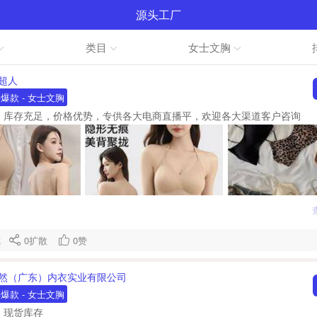
源头工厂
类目
女士文胸
超人
卖爆款
- 女士文胸
库存充足，价格优势，专供各大电商直播平，欢迎各大渠道客户咨询
浏览
0
扩散
0
赞
然（广东）内衣实业有限公司
卖爆款
- 女士文胸
，现货库存