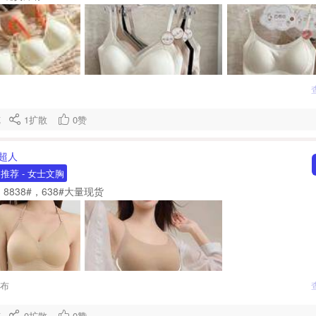
浏览
1
扩散
0
赞
超人
期推荐
- 女士文胸
838#，638#大量现货
发布
浏览
0
扩散
0
赞